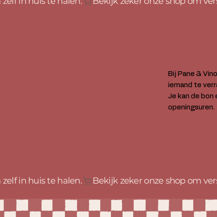
elf in huis te halen.
Bij Pane & Vin
iemand te verr
Je kan de bon 
openingsuren.
elf in huis te halen.